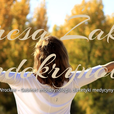
resa Ża
dokryno
rocław – Gabinet endokrynologii, dietetyki medycyny 