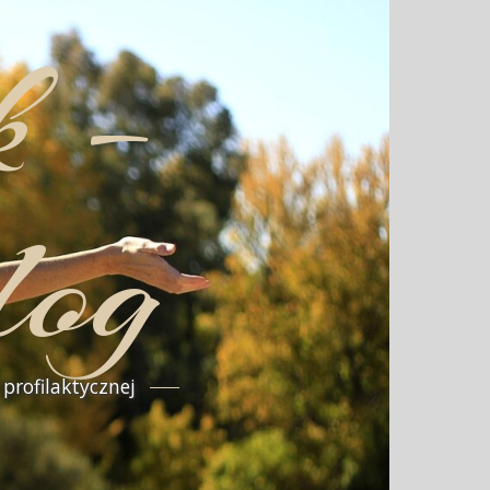
k –
log
profilaktycznej