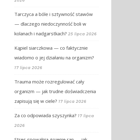
2026
Tarczyca a bóle i sztywność stawów
— dlaczego niedoczynność boli w
kolanach i nadgarstkach?
25 lipca 2026
Kąpiel siarczkowa — co faktycznie
wiadomo o jej działaniu na organizm?
17 lipca 2026
Trauma może rozregulować cały
organizm — jak trudne doświadczenia
zapisują się w ciele?
17 lipca 2026
Za co odpowiada szyszynka?
17 lipca
2026
Stres spowalnia gojenie ran — jak