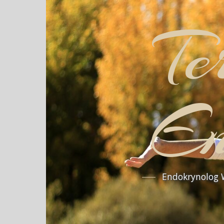
Te
En
Endokrynolog W