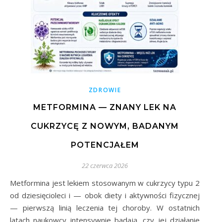
ZDROWIE
METFORMINA — ZNANY LEK NA
CUKRZYCĘ Z NOWYM, BADANYM
POTENCJAŁEM
22 czerwca 2026
Metformina jest lekiem stosowanym w cukrzycy typu 2
od dziesięcioleci i — obok diety i aktywności fizycznej
— pierwszą linią leczenia tej choroby. W ostatnich
latach naukowcy intensywnie badają, czy jej działanie