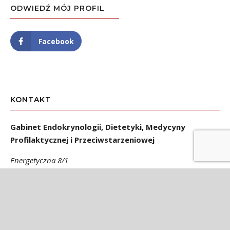
ODWIEDŹ MÓJ PROFIL
Facebook
KONTAKT
Gabinet Endokrynologii, Dietetyki, Medycyny
Profilaktycznej i Przeciwstarzeniowej
Energetyczna 8/1
53-330 Wrocław
Gabinet czynny w poniedziałki, środy i czwartki od 14.00 do
20.00
e-mail:
endokrynolog@teresazak.pl
Rejestracja: