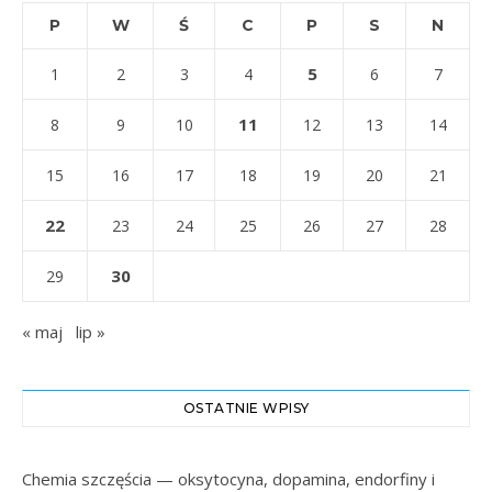
P
W
Ś
C
P
S
N
5
1
2
3
4
6
7
11
8
9
10
12
13
14
15
16
17
18
19
20
21
22
23
24
25
26
27
28
30
29
« maj
lip »
OSTATNIE WPISY
Chemia szczęścia — oksytocyna, dopamina, endorfiny i