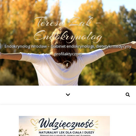
Teresa Żak –
Endokrynolog
Endokrynolog Wrocław – Gabinet endokrynologii, dietetyki medycyny
profilaktycznej