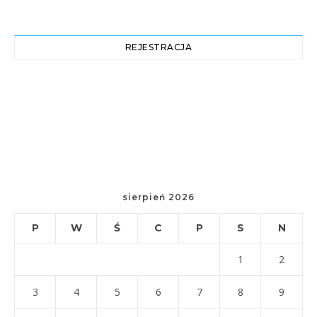
REJESTRACJA
sierpień 2026
P
W
Ś
C
P
S
N
1
2
3
4
5
6
7
8
9