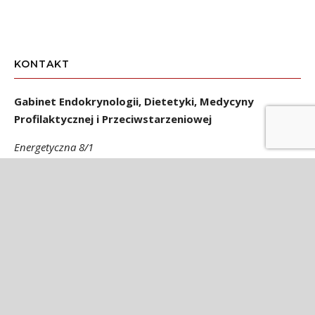
KONTAKT
Gabinet Endokrynologii, Dietetyki, Medycyny
Profilaktycznej i Przeciwstarzeniowej
Energetyczna 8/1
53-330 Wrocław
Gabinet czynny w poniedziałki, środy i czwartki od 14.00 do
20.00
e-mail:
endokrynolog@teresazak.pl
Rejestracja:
tel. 71 361 86 30
tel kom. 509 802 017
Rejestracja czynna od 9.00 do 19.00 od pon. do pt.