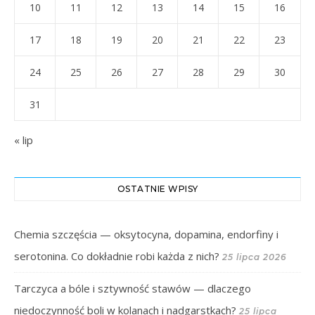
10
11
12
13
14
15
16
17
18
19
20
21
22
23
24
25
26
27
28
29
30
31
« lip
OSTATNIE WPISY
Chemia szczęścia — oksytocyna, dopamina, endorfiny i
serotonina. Co dokładnie robi każda z nich?
25 lipca 2026
Tarczyca a bóle i sztywność stawów — dlaczego
niedoczynność boli w kolanach i nadgarstkach?
25 lipca