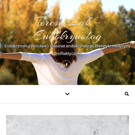
Teresa Żak –
Endokrynolog
Endokrynolog Wrocław – Gabinet endokrynologii, dietetyki medycyny
profilaktycznej