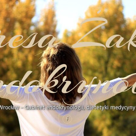
resa Ża
dokryno
rocław – Gabinet endokrynologii, dietetyki medycyny 