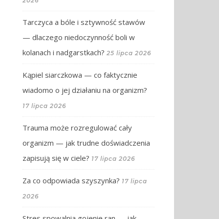
2026
Tarczyca a bóle i sztywność stawów
— dlaczego niedoczynność boli w
kolanach i nadgarstkach?
25 lipca 2026
Kąpiel siarczkowa — co faktycznie
wiadomo o jej działaniu na organizm?
17 lipca 2026
Trauma może rozregulować cały
organizm — jak trudne doświadczenia
zapisują się w ciele?
17 lipca 2026
Za co odpowiada szyszynka?
17 lipca
2026
Stres spowalnia gojenie ran — jak