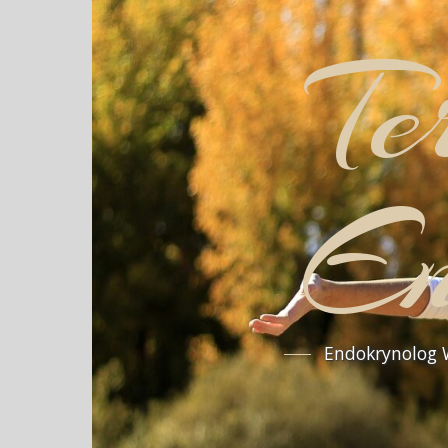
Te
En
Endokrynolog W