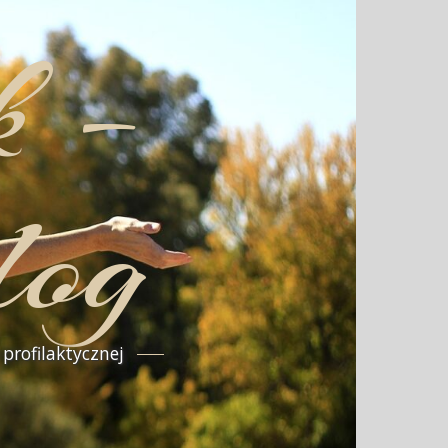
k –
log
profilaktycznej