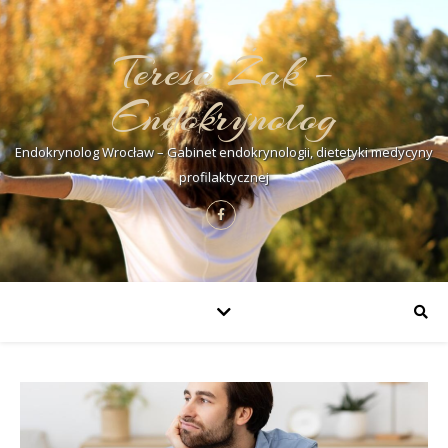
Teresa Żak –
Endokrynolog
Endokrynolog Wrocław – Gabinet endokrynologii, dietetyki medycyny
profilaktycznej