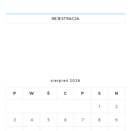
REJESTRACJA
sierpień 2026
P
W
Ś
C
P
S
N
1
2
3
4
5
6
7
8
9