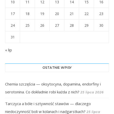
10
11
12
13
14
15
16
17
18
19
20
21
22
23
24
25
26
27
28
29
30
31
« lip
OSTATNIE WPISY
Chemia szczęścia — oksytocyna, dopamina, endorfiny i
serotonina. Co dokładnie robi każda z nich?
25 lipca 2026
Tarczyca a bóle i sztywność stawów — dlaczego
niedoczynność boli w kolanach i nadgarstkach?
25 lipca