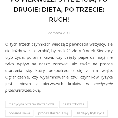
DRUGIE: DIETA, PO TRZECIE:
RUCH!
22 marca 2012
O tych trzech czynnikach wiedzą z pewnością wszyscy, ale
nie każdy wie, co zrobić, by znaleźć złoty środek. Siedzący
tryb życia, poranna kawa, czy częsty papieros mają nie
tylko wpływ na nasze zdrowie, ale także na proces
starzenia się, który bezpośrednio się z nim wiąże.
Ograniczenie, czy wyeliminowanie tzw. czynników ryzyka
jest jednym z pierwszych kroków w
medycynie
przeciwstarzeniowej
.
medycyna przeciwstarzeniowa
nasze zdrowie
poranna kawa
proces starzenia się
siedzący tryb życia