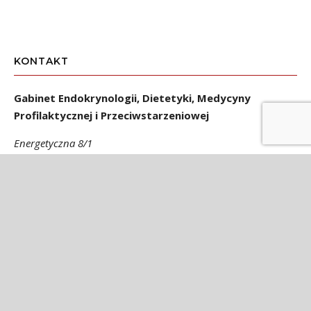
KONTAKT
Gabinet Endokrynologii, Dietetyki, Medycyny
Profilaktycznej i Przeciwstarzeniowej
Energetyczna 8/1
53-330 Wrocław
Gabinet czynny w poniedziałki, środy i czwartki od 14.00 do
20.00
e-mail:
endokrynolog@teresazak.pl
Rejestracja:
tel. 71 361 86 30
tel kom. 509 802 017
Rejestracja czynna od 9.00 do 19.00 od pon. do pt.