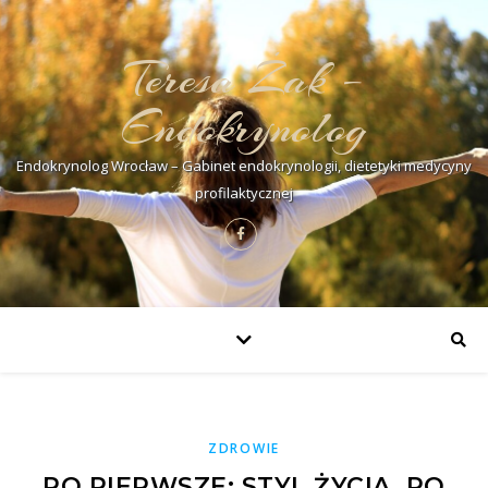
Teresa Żak –
Endokrynolog
Endokrynolog Wrocław – Gabinet endokrynologii, dietetyki medycyny
profilaktycznej
ZDROWIE
PO PIERWSZE: STYL ŻYCIA, PO